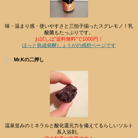
味・温まり感・使いやすさと三拍子揃ったスグレモノ！乳
酸菌もたっぷりです。
お試しは”送料無料”で1000円！
ほっと熟成発酵しょうがの感想ページです
Mr.Kの二押し
温泉並みのミネラルと酸化還元力を備えてるらしいソルト
系入浴剤。