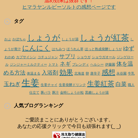
温め効果は抜群です！
ヒマラヤンルビーソルトの感想ページです
タグ
しょうが
しょうが紅茶
かぶ
かぼちゃ
しょうが湯
し
にんにく
ゆず
ょうが青汁
はちみつ
ほうれん草
ほっと熟成発酵しょうが
サプリ
わかめ
カプサイシン
コチュジャン
ショウガ
ショウガオール
ジンゲロー
ネギ
体を温
ル
ジンジャーミルクティー
トマト
ブレンディ
ヘルシー
伊藤園
効果
感想
める方法
入浴剤
体温まる
北海道
卵
唐辛子
永谷園
牛乳
生姜
生姜紅茶
玉ねぎ
白菜
生姜チャイ
生姜発酵ドリンク
職人
仕立て
豚バラ
豚汁
金時しょうが粒
黒糖しょうが湯
人気ブログランキング
ご愛読まことにありがとうございます。
あなたの応援クリックで今日も頑張れます(_ _)