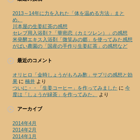
2013～14年に力を入れた「体を温める方法」まと
め。
川本屋の生姜紅茶の感想
セレブ用入浴剤？「華密恋（カミツレン）」の感想
米発酵エキス入浴剤「微笑みの郷」を使ってみた感想
がばい農園の「国産の手作り生姜紅茶」の感想など
最近のコメント
オリヒロ「金時しょうがもろみ酢」サプリの感想と効
果
に
楠井
より
ついに・・「生姜コーヒー」を作ってみました
に
今
度は「しょうが緑茶」を作ってみた。
より
アーカイブ
2014年4月
2014年2月
2014年1月