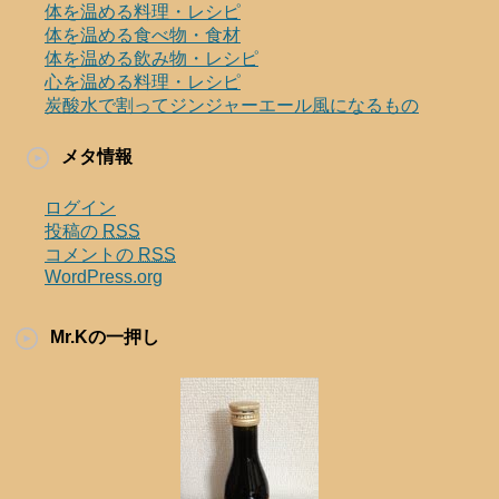
体を温める料理・レシピ
体を温める食べ物・食材
体を温める飲み物・レシピ
心を温める料理・レシピ
炭酸水で割ってジンジャーエール風になるもの
メタ情報
ログイン
投稿の
RSS
コメントの
RSS
WordPress.org
Mr.Kの一押し