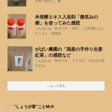
が降り続けて、鬱
米発酵エキス入浴剤「微笑みの
郷」を使ってみた感想
こんばんは、Mr.Kです。 毎年、この時期になっ
てくると、乾燥肌
がばい農園の「国産の手作り生姜
紅茶」の感想など
こんばんは、Mr.Kです。 そうです、今日は大寒
ですね。
→もっと見る
”しょうが君”ことMr.K