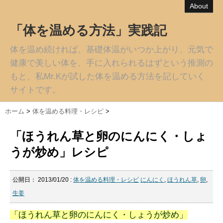
About
「体を温める方法」実践記
体を温め続ければ、基礎体温がいつか上がり、元気で
健康で美しい体を、手に入れられるはずという推測の
もと、私Mr.Kが試した体を温める方法を記していく
サイトです。
ホーム
>
体を温める料理・レシピ
>
「ほうれん草と卵のにんにく・しょ
うが炒め」レシピ
公開日：
2013/01/20
:
体を温める料理・レシピ
にんにく
,
ほうれん草
,
卵
,
生姜
「ほうれん草と卵のにんにく・しょうが炒め」