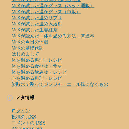
Mr.Kが試した温かグッズ（ネット通販）
Mr.Kが試した温かグッズ（市販）
Mr.Kが試した温めサプリ
Mr.Kが試した温め入浴剤
Mr.Kが試した生姜紅茶
Mr.Kが読んだ「体を温める方法」関連本
Mr.Kの今日の体温
Mr.Kの基礎代謝
はじめまして
体を温める料理・レシピ
体を温める食べ物・食材
体を温める飲み物・レシピ
心を温める料理・レシピ
炭酸水で割ってジンジャーエール風になるもの
メタ情報
ログイン
投稿の
RSS
コメントの
RSS
WordPress.org