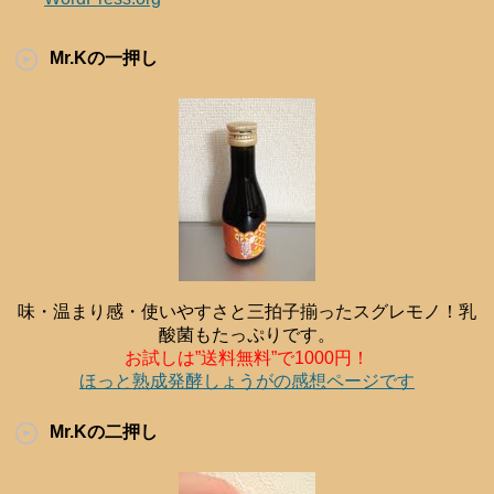
Mr.Kの一押し
味・温まり感・使いやすさと三拍子揃ったスグレモノ！乳
酸菌もたっぷりです。
お試しは”送料無料”で1000円！
ほっと熟成発酵しょうがの感想ページです
Mr.Kの二押し