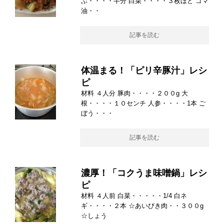
ぶ・・・・半分 白菜・・・・３枚ほど ゴマ
油・・
記事を読む
体温まる！「ピリ辛豚汁」レシ
ピ
材料 ４人分 豚肉・・・・２００g 大
根・・・・１０センチ 人参・・・・1本 ご
ぼう・・・
記事を読む
濃厚！「コクうま味噌鍋」レシ
ピ
材料 ４人前 白菜・・・・・1/4 白ネ
ギ・・・・２本 ☆あいびき肉・・３００g
☆しょう