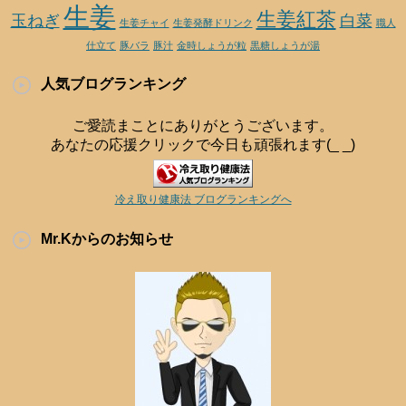
生姜
生姜紅茶
玉ねぎ
白菜
生姜チャイ
生姜発酵ドリンク
職人
仕立て
豚バラ
豚汁
金時しょうが粒
黒糖しょうが湯
人気ブログランキング
ご愛読まことにありがとうございます。
あなたの応援クリックで今日も頑張れます(_ _)
冷え取り健康法 ブログランキングへ
Mr.Kからのお知らせ