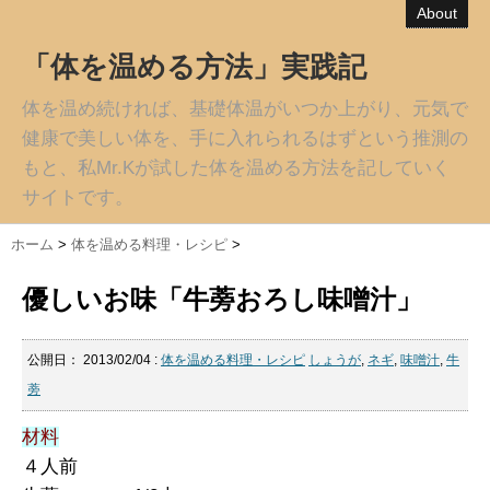
About
「体を温める方法」実践記
体を温め続ければ、基礎体温がいつか上がり、元気で
健康で美しい体を、手に入れられるはずという推測の
もと、私Mr.Kが試した体を温める方法を記していく
サイトです。
ホーム
>
体を温める料理・レシピ
>
優しいお味「牛蒡おろし味噌汁」
公開日：
2013/02/04
:
体を温める料理・レシピ
しょうが
,
ネギ
,
味噌汁
,
牛
蒡
材料
４人前